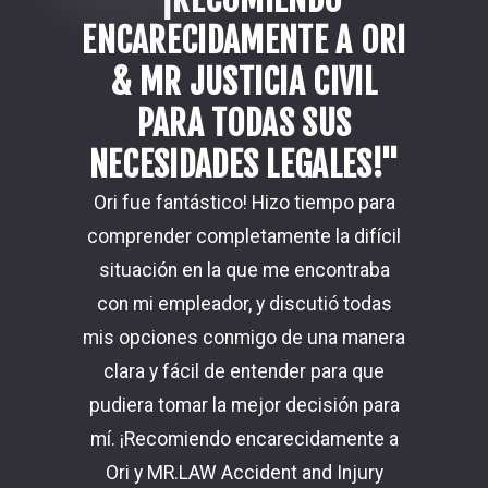
ENCARECIDAMENTE A ORI
Si usted o alguien a quien ama ha resultado lesionado en
un accidente de construcción grave, no debe dudar en
& MR JUSTICIA CIVIL
Nunca tu
contratar a un abogado de accidentes de construcción
PARA TODAS SUS
caso: l
de Dallas. En MR.LAW Accident & Injury Attorneys,
totalme
NECESIDADES LEGALES!"
usamos nuestras habilidades, conocimiento y
esta
Ori fue fantástico! Hizo tiempo para
experiencia para buscar justicia para nuestros clientes.
comprender completamente la difícil
Creemos que la persona responsable debe rendir
situación en la que me encontraba
El acuerd
cuentas y debe compensarlo por su:
con mi empleador, y discutió todas
Connie e
mis opciones conmigo de una manera
amable
Lesiones
clara y fácil de entender para que
detallada
Dolor
pudiera tomar la mejor decisión para
Damon M
y sufrimiento
mí. ¡Recomiendo encarecidamente a
Acciden
Ori y MR.LAW Accident and Injury
jamá
Si la compañía de seguros niega su reclamo por error,