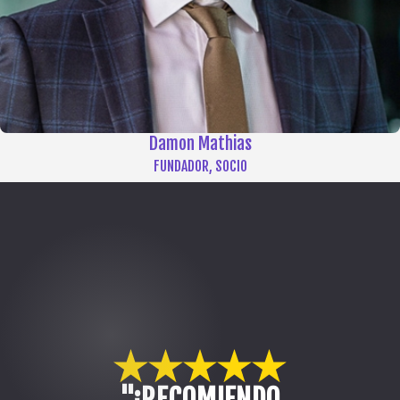
Huesos rotos
quemaduras
Cortes/laceraciones
Damon Mathias
Lesión en el ojo o pérdida de la vista
FUNDADOR, SOCIO
Lesión en el oído o pérdida de la audición
lesión muscular
Parálisis/otras lesiones de la columna
Lesión por estrés repetitivo como el túnel carpiano
Traumatismo craneal/cerebral
Muerte
"¡RECOMIENDO