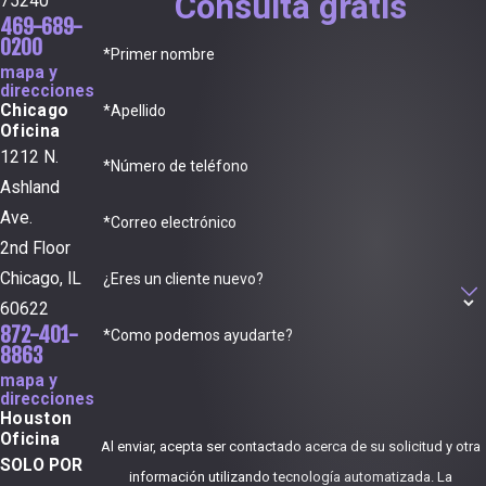
Consulta gratis
75240
469-689-
0200
*Primer nombre
mapa y
direcciones
Chicago
*Apellido
Oficina
1212 N.
*Número de teléfono
Ashland
Ave.
*Correo electrónico
2nd Floor
Chicago, IL
¿Eres un cliente nuevo?
60622
872-401-
*Como podemos ayudarte?
8863
mapa y
direcciones
Houston
Oficina
Al enviar, acepta ser contactado acerca de su solicitud y otra
SOLO POR
información utilizando tecnología automatizada. La