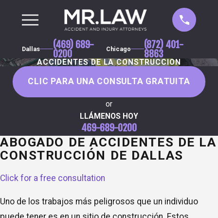
(469) 689-
(872) 401-
Dallas
Chicago
0200
8863
ACCIDENTES DE LA CONSTRUCCION
CLIC PARA UNA CONSULTA GRATUITA
or
LLÁMENOS HOY
469-689-0200
ABOGADO DE ACCIDENTES DE LA
CONSTRUCCIÓN DE DALLAS
Click for a free consultation
Uno de los trabajos más peligrosos que un individuo
puede tener es en un sitio de construcción. Estos