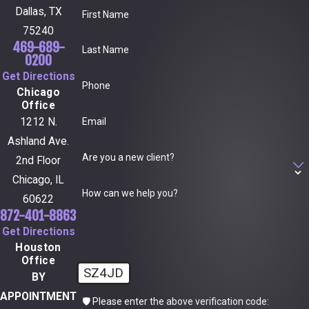
Dallas, TX
First Name
75240
469-689-
Last Name
0200
Get Directions
Phone
Chicago
Office
Email
1212 N.
Ashland Ave.
Are you a new client?
2nd Floor
Chicago, IL
How can we help you?
60622
872-401-8863
Get Directions
Houston
Office
SZ4JD
BY
APPOINTMENT
🛡️ Please enter the above verification code: