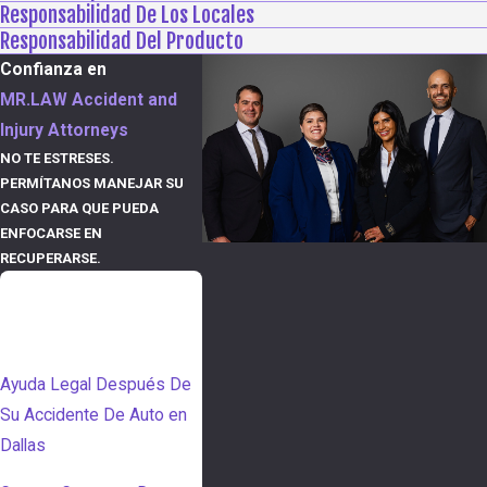
Responsabilidad De Los Locales
Responsabilidad Del Producto
Confianza en
MR.LAW Accident and
Injury Attorneys
NO TE ESTRESES.
PERMÍTANOS MANEJAR SU
CASO PARA QUE PUEDA
ENFOCARSE EN
RECUPERARSE.
TABLA DE
CONTENIDO
Ayuda Legal Después De
Su Accidente De Auto en
Dallas