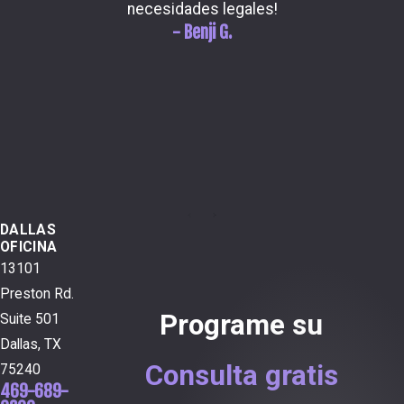
necesidades legales!
adiciona
- Benji G.
cada “T
quedar
hacer q
mejo
¡recomi
em
DALLAS
OFICINA
13101
Preston Rd.
Programe su
Suite 501
Dallas, TX
Consulta gratis
75240
469-689-