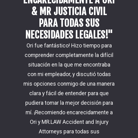
& MR JUSTICIA CIVIL
Nunca tu
PARA TODAS SUS
caso: l
totalme
NECESIDADES LEGALES!"
esta
Ori fue fantástico! Hizo tiempo para
comprender completamente la difícil
situación en la que me encontraba
El acuerd
con mi empleador, y discutió todas
Connie e
mis opciones conmigo de una manera
amable
clara y fácil de entender para que
detallada
pudiera tomar la mejor decisión para
Damon M
mí. ¡Recomiendo encarecidamente a
Acciden
Ori y MR.LAW Accident and Injury
jamá
Attorneys para todas sus
represen