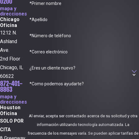
0200
*Primer nombre
mapa y
direcciones
Chicago
*Apellido
Oficina
1212 N.
*Número de teléfono
Ashland
Ave.
*Correo electrónico
2nd Floor
Chicago, IL
¿Eres un cliente nuevo?
60622
872-401-
*Como podemos ayudarte?
8863
mapa y
direcciones
Houston
Oficina
Al enviar, acepta ser contactado acerca de su solicitud y otra
SOLO POR
información utilizando tecnología automatizada. La
CITA
frecuencia de los mensajes varía. Se pueden aplicar tarifas de
8 Greenway